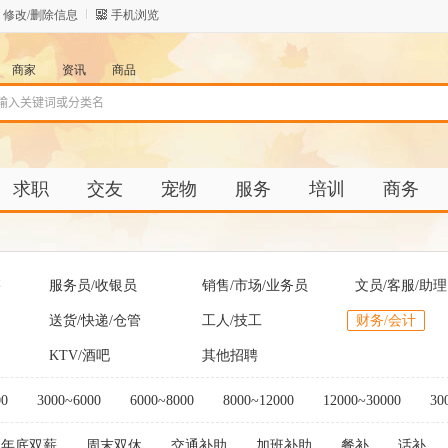
修改/删除信息
手机浏览
商家
资讯
商品
求职
交友
宠物
服务
培训
商务
售
服务员/收银员
销售/市场/业务员
文员/客服/助理
送货/快递/仓管
工人/技工
财务/会计
KTV/酒吧
其他招聘
00
3000~6000
6000~8000
8000~12000
12000~30000
30
年底双薪
周末双休
交通补助
加班补助
餐补
话补