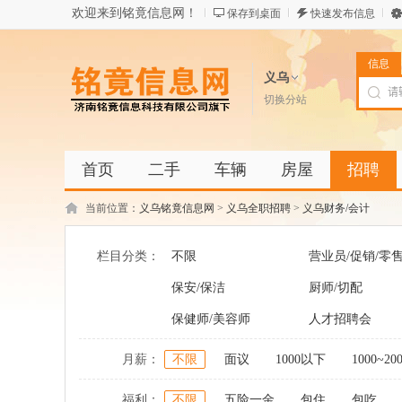
欢迎来到铭竟信息网！
保存到桌面
快速发布信息
信息
义乌
切换分站
首页
二手
车辆
房屋
招聘
当前位置：
义乌铭竟信息网
>
义乌全职招聘
>
义乌财务/会计
栏目分类：
不限
营业员/促销/零
保安/保洁
厨师/切配
保健师/美容师
人才招聘会
月薪：
不限
面议
1000以下
1000~20
福利：
不限
五险一金
包住
包吃