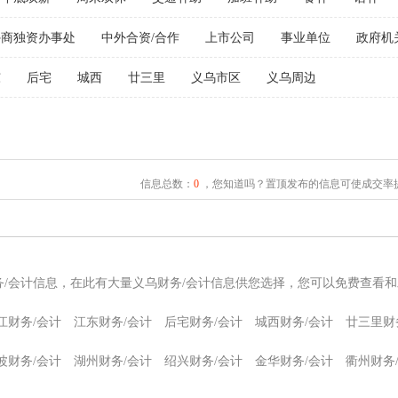
外商独资办事处
中外合资/合作
上市公司
事业单位
政府机
东
后宅
城西
廿三里
义乌市区
义乌周边
信息总数：
0
，您知道吗？置顶发布的信息可使成交率提
务/会计信息，在此有大量义乌财务/会计信息供您选择，您可以免费查看和
江财务/会计
江东财务/会计
后宅财务/会计
城西财务/会计
廿三里财
波财务/会计
湖州财务/会计
绍兴财务/会计
金华财务/会计
衢州财务