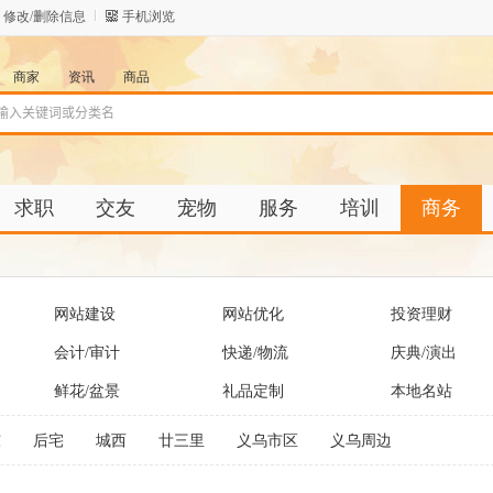
修改/删除信息
手机浏览
商家
资讯
商品
求职
交友
宠物
服务
培训
商务
网站建设
网站优化
投资理财
会计/审计
快递/物流
庆典/演出
鲜花/盆景
礼品定制
本地名站
东
后宅
城西
廿三里
义乌市区
义乌周边