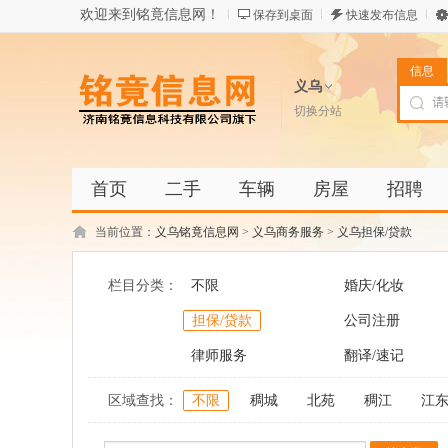
欢迎来到铭竟信息网！
保存到桌面
快速发布信息
信息
义乌
切换分站
首页
二手
车辆
房屋
招聘
当前位置：
义乌铭竟信息网
>
义乌商务服务
>
义乌担保/贷款
栏目分类：
不限
婚庆/化妆
担保/贷款
公司注册
律师服务
翻译/速记
区域查找：
不限
稠城
北苑
稠江
江